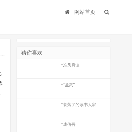
网站首页
猜你喜欢
*准风月谈
此
想
*“圣武”
鼓
*衰落了的读书人家
*成仿吾