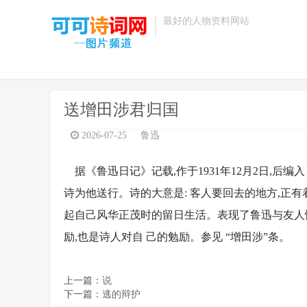
最好的人物资料网站
送增田涉君归国
2026-07-25
鲁迅
据《鲁迅日记》记载,作于1931年12月2日,后编
诗为他送行。诗的大意是: 客人要回去的地方,正有
起自己风华正茂时的留日生活。表现了鲁迅与友人惜
励,也是诗人对自 己的勉励。参见 “增田涉”条。
上一篇：
说
下一篇：
逃的辩护