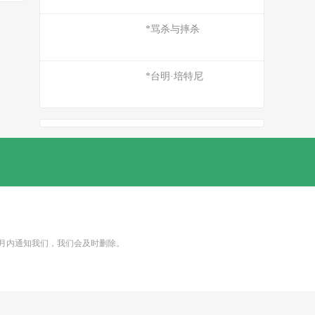
*骂杀与摔杀
*台明·培特尼
个月内通知我们，我们会及时删除。