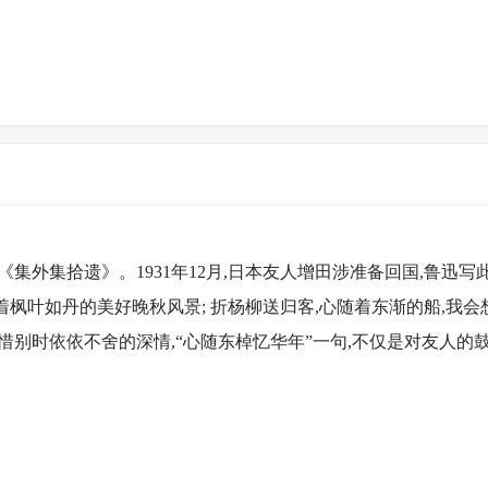
入《集外集拾遗》。1931年12月,日本友人增田涉准备回国,鲁迅写
着枫叶如丹的美好晚秋风景; 折杨柳送归客,心随着东渐的船,我会
别时依依不舍的深情,“心随东棹忆华年”一句,不仅是对友人的